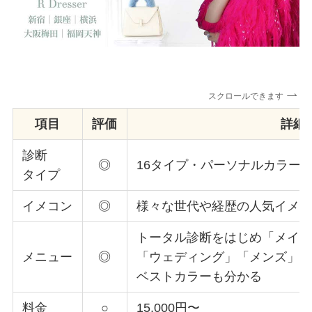
スクロールできます
項目
評価
詳細
診断
◎
16タイプ・パーソナルカラー診
タイプ
イメコン
◎
様々な世代や経歴の人気イメ
トータル診断をはじめ「メイ
メニュー
◎
「ウェディング」「メンズ」
ベストカラーも分かる
料金
○
15,000円
〜