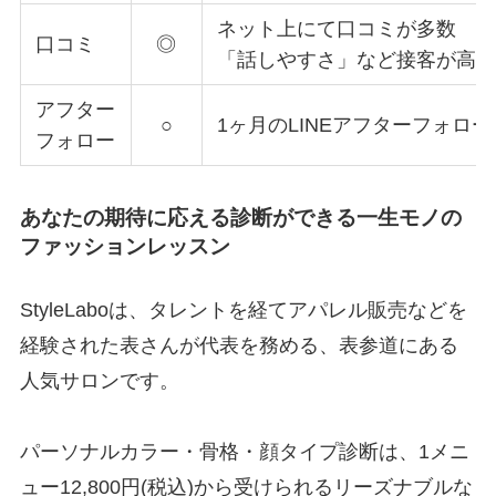
ネット上にて口コミが多数
口コミ
◎
「話しやすさ」など接客が
高
アフター
○
1ヶ月のLINEアフターフォロー
フォロー
あなたの期待に応える診断ができる一生モノの
ファッションレッスン
StyleLaboは、タレントを経てアパレル販売などを
経験された表さんが代表を務める、表参道にある
人気サロンです。
パーソナルカラー・骨格・顔タイプ診断は、1メニ
ュー12,800円(税込)から受けられるリーズナブルな