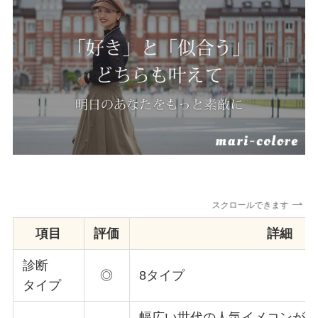
スクロールできます
項目
評価
詳細
診断
◎
8タイプ
タイプ
幅広い世代の人気イメコンが